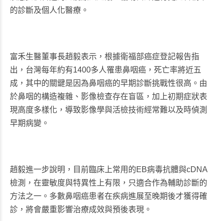
的診斷及個人化醫療。
富禾生醫董事長趙毅表示，根據衛福部癌症登記報告指
出，台灣每年約有1400多人罹患鼻咽癌，死亡率將近五
成，其中的關鍵是因為鼻咽癌的早期診斷挑戰性很高。由
於鼻咽的構造複雜、影像檢查存在盲區，加上初期症狀表
現高度多樣化，導致影像學與活檢技術經常難以及時偵測
早期病變。
趙毅進一步說明，目前臨床上常用的EB病毒抗體與cDNA
檢測，在靈敏度與特異性上有限，只適合作為輔助診斷的
方法之一。多數鼻咽癌患者在疾病進展至晚期後才獲得確
診，將會嚴重影響治療成效與預後表現。