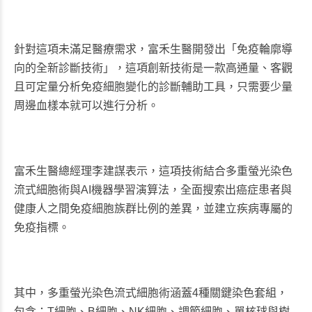
針對這項未滿足醫療需求，富禾生醫開發出「免疫輪廓導
向的全新診斷技術」，這項創新技術是一款高通量、客觀
且可定量分析免疫細胞變化的診斷輔助工具，只需要少量
周邊血樣本就可以進行分析。
富禾生醫總經理李建謀表示，這項技術結合多重螢光染色
流式細胞術與AI機器學習演算法，全面搜索出癌症患者與
健康人之間免疫細胞族群比例的差異，並建立疾病專屬的
免疫指標。
其中，多重螢光染色流式細胞術涵蓋4種關鍵染色套組，
包含：T細胞、B細胞、NK細胞、調節細胞、單核球與樹